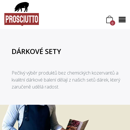
0
DÁRKOVÉ SETY
Pečlivý výběr produktů bez chemických kozervantů a
kvalitní dárkové balení dělají z našich setů dárek, který
zaručeně udělá radost.