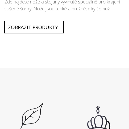
Zde najdete nože a stojany vyvinuté speciálně pro krájení
sušené šunky. Nože jsou tenké a pružné, díky čemuž...
ZOBRAZIT PRODUKTY