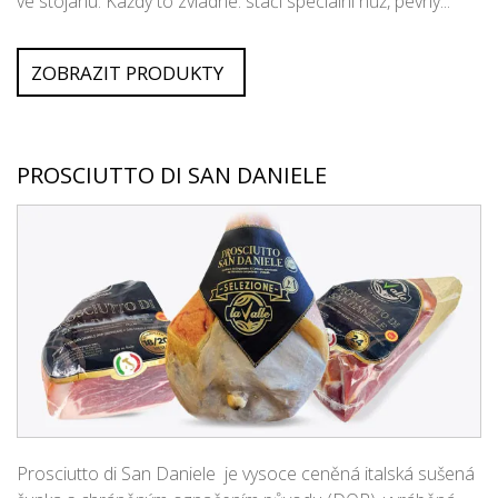
ve stojanu. Každý to zvládne: stačí speciální nůž, pevný...
ZOBRAZIT PRODUKTY
PROSCIUTTO DI SAN DANIELE
Prosciutto di San Daniele je vysoce ceněná italská sušená