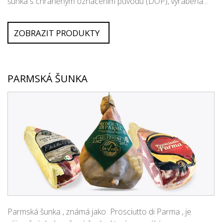
šunka s chráněným označením původu (DOP), vyráběná...
ZOBRAZIT PRODUKTY
PARMSKÁ ŠUNKA
Parmská šunka , známá jako Prosciutto di Parma , je