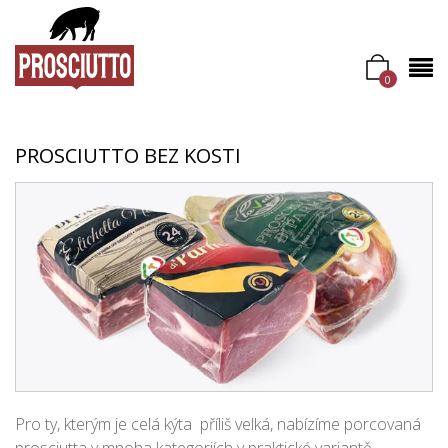
0
PROSCIUTTO BEZ KOSTI
Pro ty, kterým je celá kýta příliš velká, nabízíme porcovaná