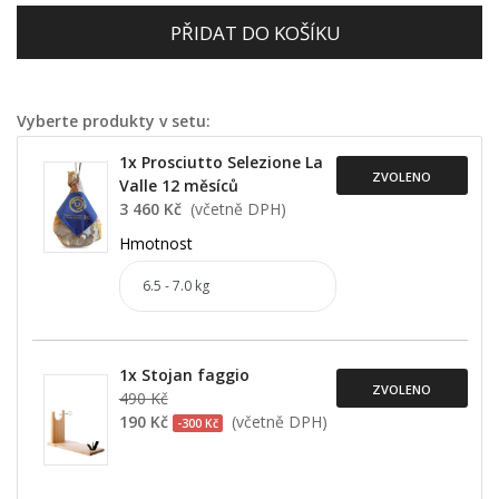
PŘIDAT DO KOŠÍKU
Vyberte produkty v setu:
1x Prosciutto Selezione La
ZVOLENO
Valle 12 měsíců
3 460 Kč
(včetně DPH)
Hmotnost
1x Stojan faggio
ZVOLENO
490 Kč
190 Kč
(včetně DPH)
-300 Kč