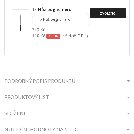
1x Nůž pugno nero
ZVOLENO
240 Kč
110 Kč
(včetně DPH)
-130 Kč
PODROBNÝ POPIS PRODUKTU
PRODUKTOVÝ LIST
SLOŽENÍ
NUTRIČNÍ HODNOTY NA 100 G